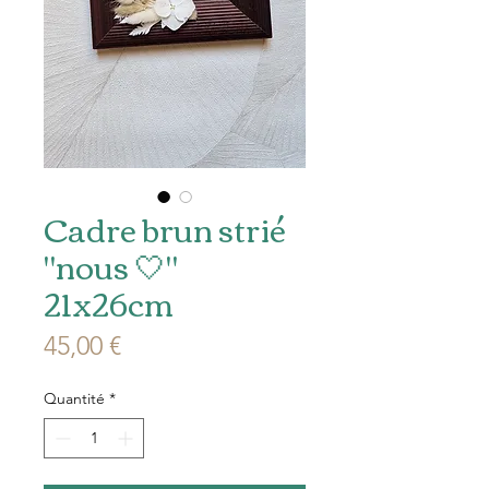
Cadre brun strié
"nous 🤍"
21x26cm
Prix
45,00 €
Quantité
*