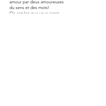
amour par deux amoureuses
du sens et des mots!
On espère que vous serez
aussi conquis que nous avons
aimé donner naissance à ces
douces pièces uniques...
Chloé & Manila 》
✔️ livraison sous 10 jours
maximum
✔️envoi soigné en Colissimo
contre signature
Instagram
Facebook
FAQ
Une Question ?