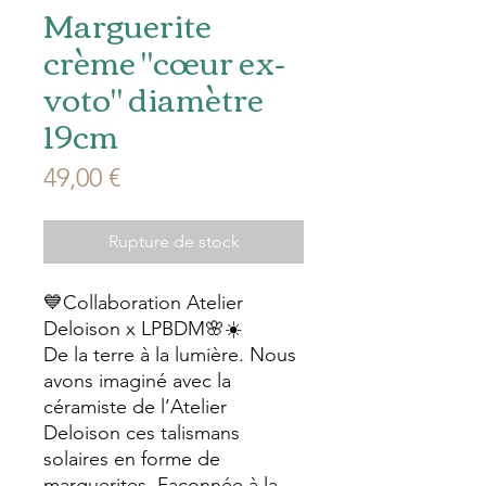
Marguerite
crème "cœur ex-
voto" diamètre
19cm
Prix
49,00 €
Rupture de stock
💙Collaboration Atelier
Deloison x LPBDM🌸☀️
De la terre à la lumière. Nous
avons imaginé avec la
céramiste de l’Atelier
Deloison ces talismans
solaires en forme de
marguerites. Façonnée à la