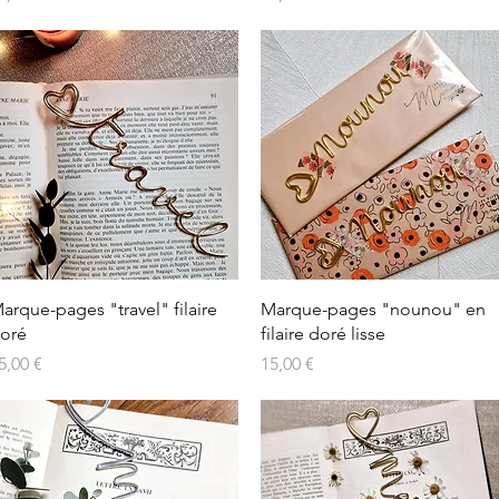
Aperçu rapide
Aperçu rapide
arque-pages "travel" filaire
Marque-pages "nounou" en
oré
filaire doré lisse
rix
Prix
5,00 €
15,00 €