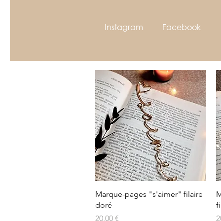
Instagram
Facebook
Aperçu rapide
Marque-pages "s'aimer" filaire
M
doré
f
Prix
P
20,00 €
2