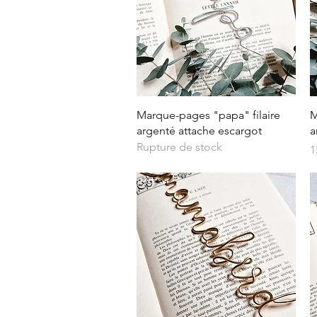
Aperçu rapide
Marque-pages "papa" filaire
M
argenté attache escargot
a
Rupture de stock
P
1