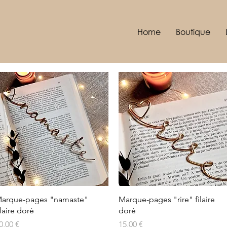
Home
Boutique
Aperçu rapide
Aperçu rapide
arque-pages "namaste"
Marque-pages "rire" filaire
ilaire doré
doré
rix
Prix
0,00 €
15,00 €