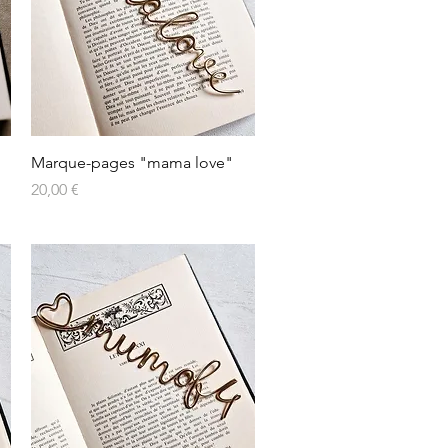
Aperçu rapide
Marque-pages "mama love"
Prix
20,00 €