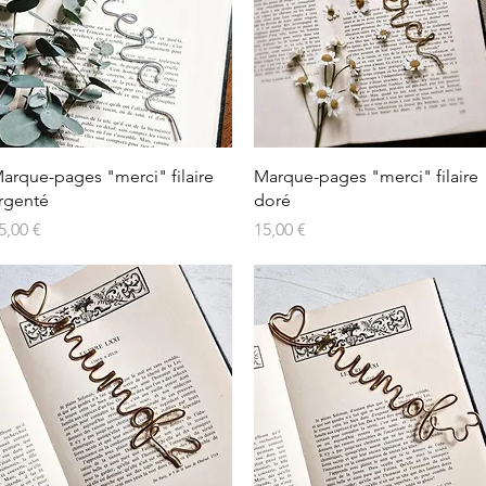
Aperçu rapide
Aperçu rapide
arque-pages "merci" filaire
Marque-pages "merci" filaire
rgenté
doré
rix
Prix
5,00 €
15,00 €