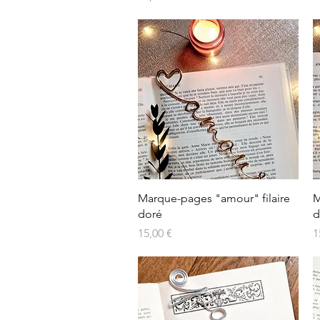
Aperçu rapide
Marque-pages "amour" filaire
M
doré
d
Prix
P
15,00 €
1