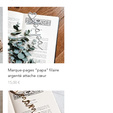
Aperçu rapide
Marque-pages "papa" filaire
argenté attache cœur
Prix
15,00 €