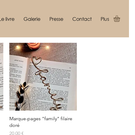
Le livre
Galerie
Presse
Contact
Plus
Aperçu rapide
Marque-pages "family" filaire
doré
Prix
20,00 €