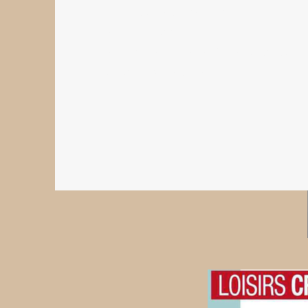
Les Ptits Bonheurs de Mani,
Créatrice lyonnaise
Créations végétales et jolis mots doux
couronne de fleurs séchées