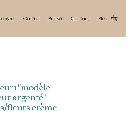
Le livre
Galerie
Presse
Contact
Plus
leuri "modèle
ur argenté"
s/fleurs crème