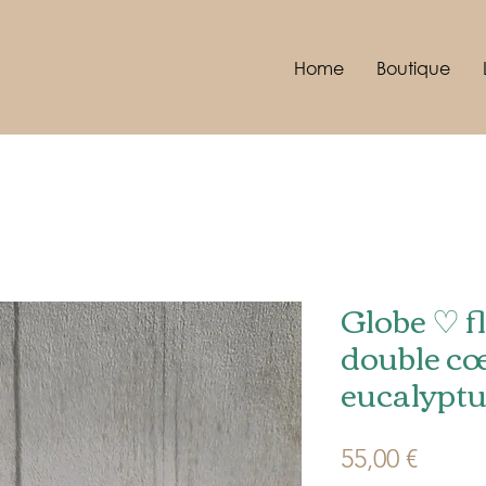
Home
Boutique
Globe ♡ f
double cœ
eucalyptu
Prix
55,00 €